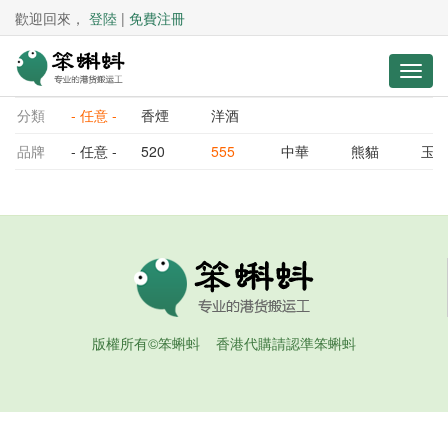
歡迎回來，
登陸
|
免費注冊
分類
- 任意 -
香煙
洋酒
品牌
- 任意 -
520
555
中華
熊貓
玉
版權所有©笨蝌蚪 香港代購請認準笨蝌蚪