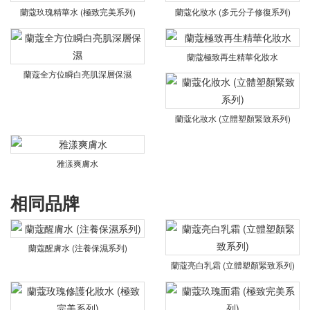
蘭蔻玖瑰精華水 (極致完美系列)
蘭蔻化妝水 (多元分子修復系列)
蘭蔻極致再生精華化妝水
蘭蔻全方位瞬白亮肌深層保濕
蘭蔻化妝水 (立體塑顏緊致系列)
雅漾爽膚水
相同品牌
蘭蔻醒膚水 (注養保濕系列)
蘭蔻亮白乳霜 (立體塑顏緊致系列)