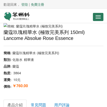
歡迎回來，
登陸
|
免費注冊
蘭蔻玖瑰精華水 (極致完美系列 150ml)
Lancome Absolue Rose Essence
簡稱:
蘭蔻玖瑰精華水 (極致完美系列)
類別:
化妝水
精華液
品牌:
蘭蔻
熱度:
3864
運費:
10元
價格:
￥760.00
產品介紹
常見問題
用戶評論