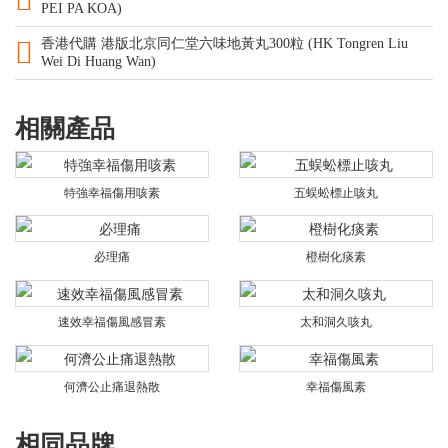
PEI PA KOA)
香港代購 港版北京同仁堂六味地黃丸300粒 (HK Tongren Liu
Wei Di Huang Wan)
相關產品
特強幸福傷用咳素
五蜈蚣標止咳丸
必理痛
橙樹化痰素
速效幸福傷風感冒素
太和洞久咳丸
何濟公止痛退熱散
幸福傷風素
相同品牌