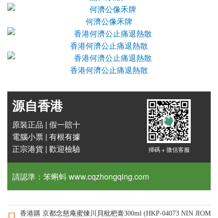
何濟公像禾牌
香港何濟公止痛退熱散
香港何濟公止痛退熱散
源自香港
原裝正品 | 假一賠十
電腦小票 | 有根有據
正宗港貨 | 歡迎檢驗
掃碼 + 微信客服
請認準：笨蝌蚪 www.cqzhongqing.com
香港購 京都念慈庵蜜煉川貝枇杷膏300ml (HKP-04073 NIN JIOM