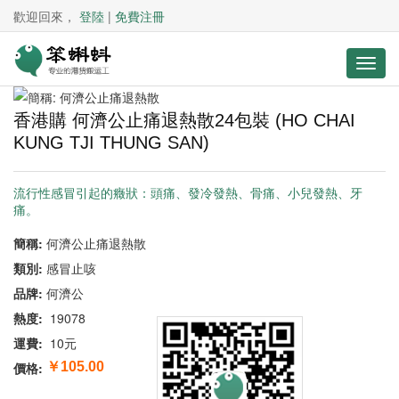
歡迎回來，
登陸
|
免費注冊
香港購 何濟公止痛退熱散24包裝 (HO CHAI
KUNG TJI THUNG SAN)
流行性感冒引起的癥狀：頭痛、發冷發熱、骨痛、小兒發熱、牙
痛。
簡稱:
何濟公止痛退熱散
類別:
感冒止咳
品牌:
何濟公
熱度:
19078
運費:
10元
價格:
￥105.00