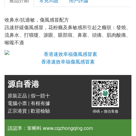
產品介紹
常見問題
用戶評論
收鼻水/抗過敏，傷風感冒配方
訊速舒緩傷風感冒，花粉癥及鼻敏感所引起之癥狀：發燒、
流鼻水、打噴嚏、淚眼、眼部痕、鼻塞、頭痛、肌肉酸痛、
喉嚨不適
香港速效幸福傷風感冒素
源自香港
原裝正品 | 假一賠十
電腦小票 | 有根有據
正宗港貨 | 歡迎檢驗
掃碼 + 微信客服
請認準：笨蝌蚪 www.cqzhongqing.com