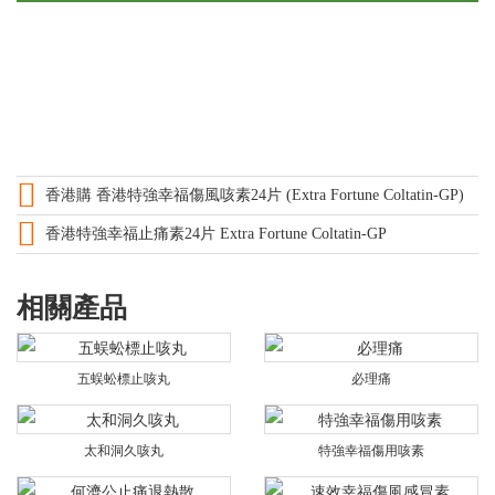
香港購 香港特強幸福傷風咳素24片 (Extra Fortune Coltatin-GP)
香港特強幸福止痛素24片 Extra Fortune Coltatin-GP
相關產品
五蜈蚣標止咳丸
必理痛
太和洞久咳丸
特強幸福傷用咳素